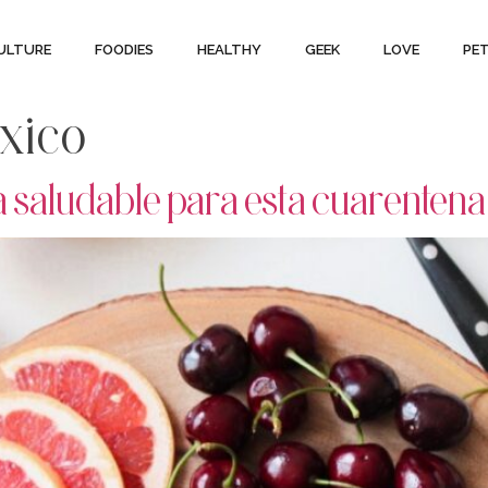
ULTURE
FOODIES
HEALTHY
GEEK
LOVE
PE
xico
da saludable para esta cuarentena