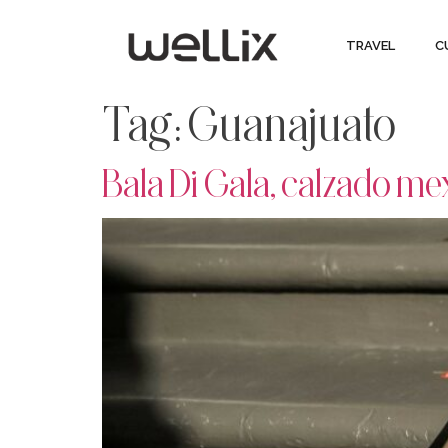
TRAVEL
C
Tag:
Guanajuato
Bala Di Gala, calzado me