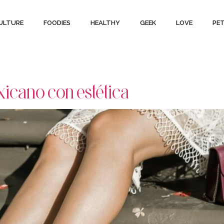
ULTURE
FOODIES
HEALTHY
GEEK
LOVE
PE
xicano con estética