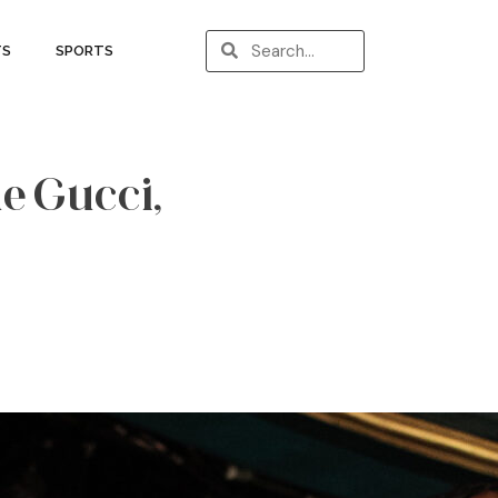
TS
SPORTS
de Gucci,