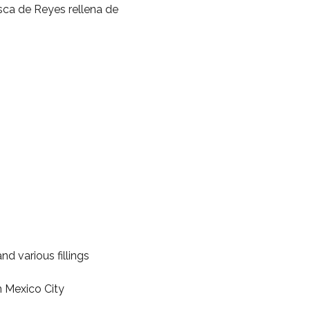
sca de Reyes rellena de
d various fillings
n Mexico City