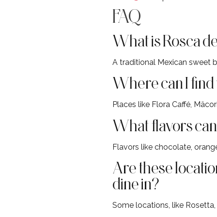
FAQ
What is Rosca d
A traditional Mexican sweet b
Where can I find
Places like Flora Caffé, Mäcor
What flavors can
Flavors like chocolate, orange
Are these locatio
dine in?
Some locations, like Rosetta,