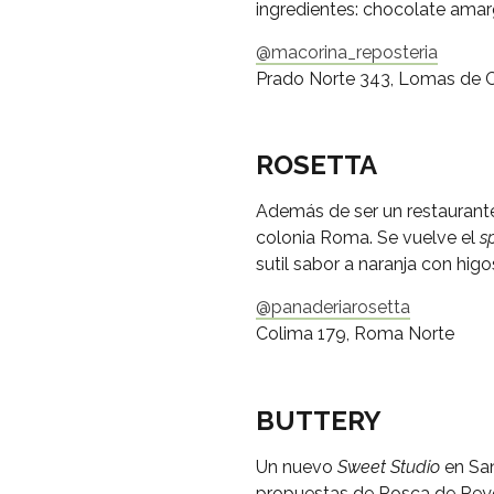
ingredientes: chocolate amarg
@macorina_reposteria
Prado Norte 343, Lomas de 
ROSETTA
Además de ser un restaurante 
colonia Roma. Se vuelve el
s
sutil sabor a naranja con hi
@panaderiarosetta
Colima 179, Roma Norte
BUTTERY
Un nuevo
Sweet Studio
en San
propuestas de Rosca de Reye