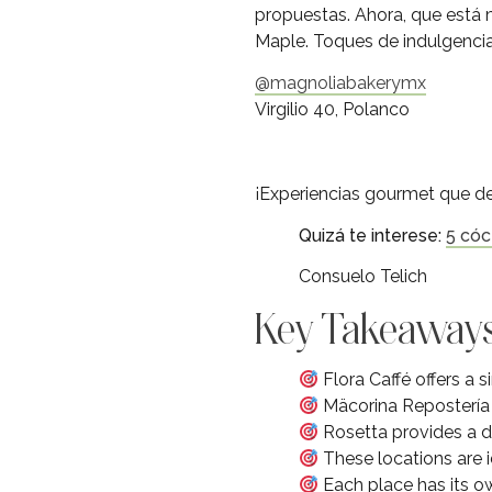
propuestas. Ahora, que está 
Maple. Toques de indulgencia 
@magnoliabakerymx
Virgilio 40, Polanco
¡Experiencias gourmet que de
Quizá te interese:
5 cóc
Consuelo Telich
Key Takeaway
Flora Caffé offers a 
Mäcorina Repostería 
Rosetta provides a d
These locations are 
Each place has its ow