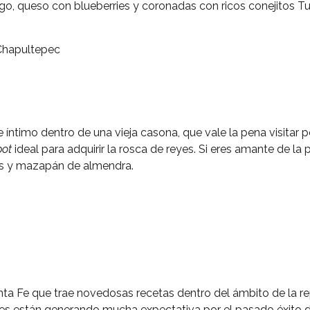
o, queso con blueberries y coronadas con ricos conejitos Tur
Chapultepec
íntimo dentro de una vieja casona, que vale la pena visitar po
pot
ideal para adquirir la rosca de reyes. Si eres amante de la 
gos y mazapán de almendra.
ta Fe que trae novedosas recetas dentro del ámbito de la re
s están generando mucha expectativa por el pasado éxito d