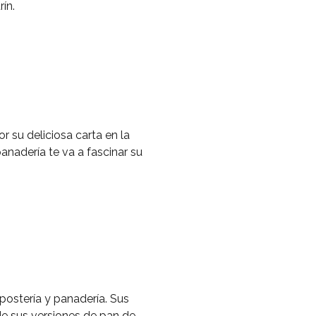
ín.
r su deliciosa carta en la
panadería te va a fascinar su
postería y panadería. Sus
e sus versiones de pan de