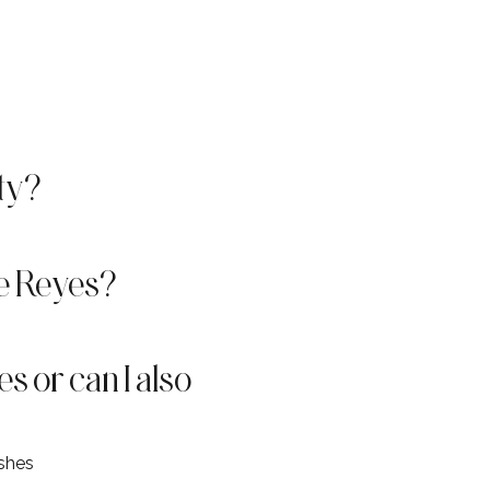
ty?
de Reyes?
s or can I also
ishes