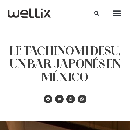
LE TACHINOMI DESU,
UN BAR JAPONÉS EN
MÉXICO