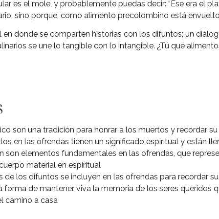
lar es el mole, y probablemente puedas decir: “Ese era el plat
nario, sino porque, como alimento precolombino está envuelto 
al en donde se comparten historias con los difuntos; un diálog
inarios se une lo tangible con lo intangible. ¿Tú qué aliment
s
o son una tradición para honrar a los muertos y recordar su 
os en las ofrendas tienen un significado espiritual y están l
pan son elementos fundamentales en las ofrendas, que represen
cuerpo material en espiritual
os de los difuntos se incluyen en las ofrendas para recordar s
 forma de mantener viva la memoria de los seres queridos qu
el camino a casa