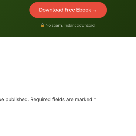
Download Free Ebook →
No spam. Instant download.
be published.
Required fields are marked
*