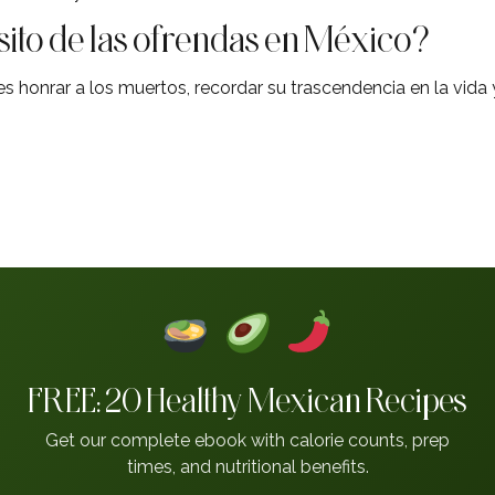
sito de las ofrendas en México?
es honrar a los muertos, recordar su trascendencia en la vida
FREE: 20 Healthy Mexican Recipes
Get our complete ebook with calorie counts, prep
times, and nutritional benefits.