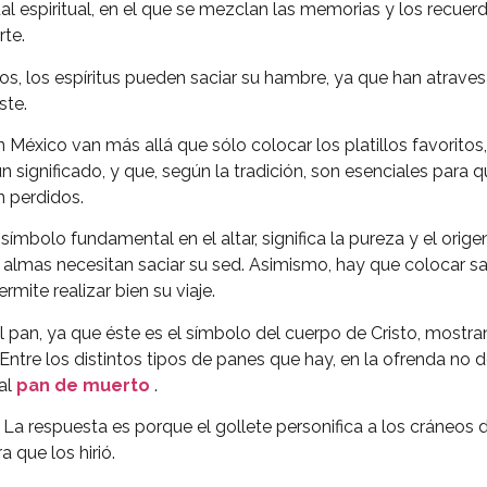
al espiritual, en el que se mezclan las memorias y los recuer
rte.
os, los espíritus pueden saciar su hambre, ya que han atraves
ste.
n México van más allá que sólo colocar los platillos favorito
 significado, y que, según la tradición, son esenciales para 
n perdidos.
símbolo fundamental en el altar, significa la pureza y el orige
s almas necesitan saciar su sed. Asimismo, hay que colocar sal
ermite realizar bien su viaje.
l pan, ya que éste es el símbolo del cuerpo de Cristo, mostr
 Entre los distintos tipos de panes que hay, en la ofrenda no 
nal
pan de muerto
.
 La respuesta es porque el gollete personifica a los cráneos
a que los hirió.