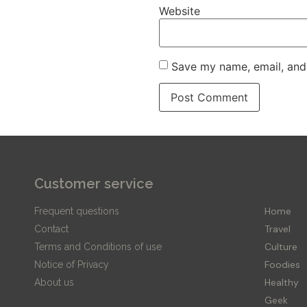
Website
Save my name, email, and 
Customer service
Editor
Home
Frequent questions
Travel
Contact
Culture
Terms and Conditions of use
Foodies
Notice of Privacy
Healthy
About us
Geek