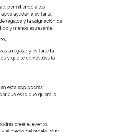
dad, permitiendo a los
 apps ayudan a evitar la
 de regalos y la asignación de
tido y menos estresante.
to.
 a regalar, y evitarte la
tos y que te conflictúes la
e en esta app podrás
er qué es lo que quiere la
odrás crear el evento,
a y el precio del regalo. Muy