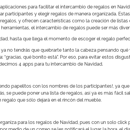
 aplicaciones para facilitar el intercambio de regalos en Navi
ar participantes y elegir regalos de manera organizada. Estas
r regalos, y ofrecen características como la creación de listas
 herramientas, el intercambio de regalos puede ser más diver
cidad, hasta que llega el momento de escoger el regalo perfec
 ya no tendrás que quebrarte tanto la cabeza pensando qué vas
da: “gracias, qué bonito está”. Por eso, para evitar estos disgus
 decimos 4 apps para tu intercambio de Navidad.
iendo papelitos con los nombres de los participantes!, ya qu
 se puede poner una lista de regalos, así ya es más fácil sab
n regalo que sólo dejará en el rincón del mueble.
rganiza para los regalos de Navidad, pues con un solo click p
por medio de un correo se les notificará el lugar, la hora, el dí