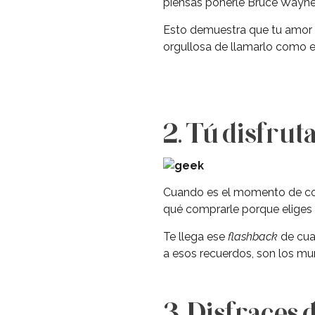
piensas ponerle Bruce Wayne 
Esto demuestra que tu amor p
orgullosa de llamarlo como e
2. Tú disfrut
Cuando es el momento de com
qué comprarle porque eliges l
Te llega ese
flashback
de cuan
a esos recuerdos, son los muñ
3. Disfraces