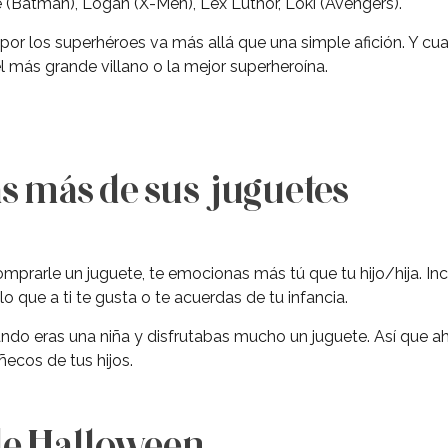
(Batman), Logan (X-Men), Lex Luthor, Loki (Avengers).
or los superhéroes va más allá que una simple afición. Y cu
l más grande villano o la mejor superheroína.
as más de sus juguetes
prarle un juguete, te emocionas más tú que tu hijo/hija. In
o que a ti te gusta o te acuerdas de tu infancia.
do eras una niña y disfrutabas mucho un juguete. Así que ah
ecos de tus hijos.
 de Halloween