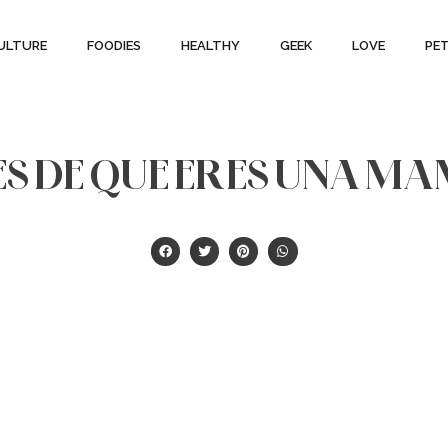
ULTURE
FOODIES
HEALTHY
GEEK
LOVE
PE
ES DE QUE ERES UNA M