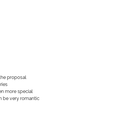
 the proposal
ries
en more special
an be very romantic