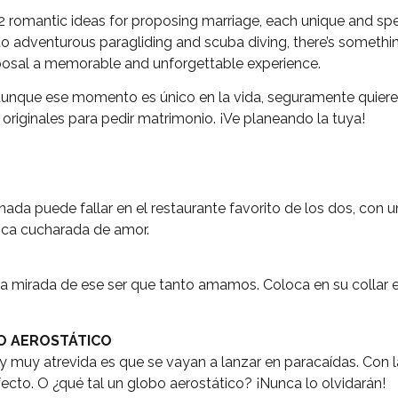
2 romantic ideas for proposing marriage, each unique and spe
to adventurous paragliding and scuba diving, there’s somethi
posal a memorable and unforgettable experience.
unque ese momento es único en la vida, seguramente quieres 
originales para pedir matrimonio. ¡Ve planeando la tuya!
 nada puede fallar en el restaurante favorito de los dos, con 
gica cucharada de amor.
a mirada de ese ser que tanto amamos. Coloca en su collar el
BO AEROSTÁTICO
y muy atrevida es que se vayan a lanzar en paracaídas. Con la
cto. O ¿qué tal un globo aerostático? ¡Nunca lo olvidarán!