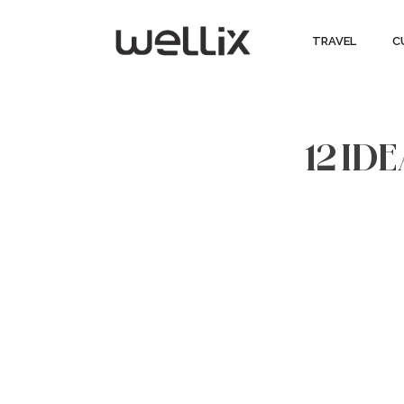
TRAVEL
C
12 I