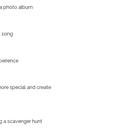
e a photo album
l song
xperience
more special and create
ing a scavenger hunt