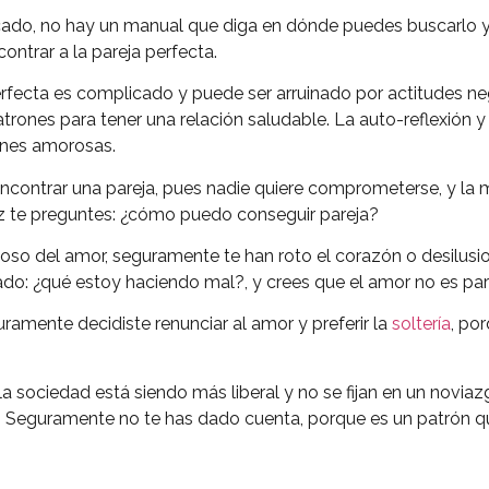
cado, no hay un manual que diga en dónde puedes buscarlo 
contrar a la pareja perfecta.
erfecta es complicado y puede ser arruinado por actitudes ne
rones para tener una relación saludable. La auto-reflexión y
iones amorosas.
ncontrar una pareja, pues nadie quiere comprometerse, y la m
z te preguntes: ¿cómo puedo conseguir pareja?
uoso del amor, seguramente te han roto el corazón o desilus
do: ¿qué estoy haciendo mal?, y crees que el amor no es para
ramente decidiste renunciar al amor y preferir la
soltería
, po
a sociedad está siendo más liberal y no se fijan en un novia
a. Seguramente no te has dado cuenta, porque es un patrón 