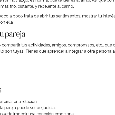
 un noviazgo, es normal que te cierres al amor. Así que con 
s frío, distante, y repelente al cariño.
oco a poco trata de abrir tus sentimientos, mostrar tu interés
on ella.
tu pareja
compartir tus actividades, amigos, compromisos, etc., que c
lo son tuyas. Tienes que aprender a integrar a otra persona a 
s
rruinar una relación
la pareja puede ser perjudicial
 puede impedir una conexión emocional