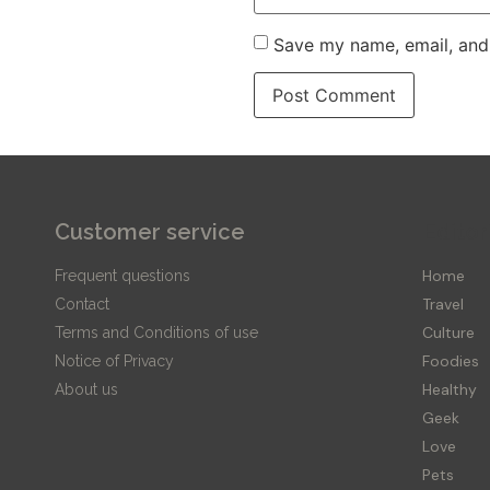
Save my name, email, and 
Customer service
Editor
Home
Frequent questions
Travel
Contact
Culture
Terms and Conditions of use
Foodies
Notice of Privacy
Healthy
About us
Geek
Love
Pets