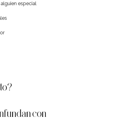
alguien especial
ales
mor
cto?
onfundan con