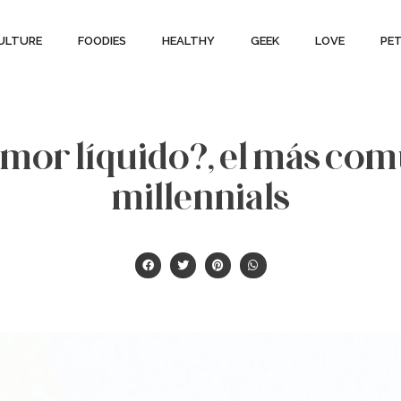
ULTURE
FOODIES
HEALTHY
GEEK
LOVE
PE
amor líquido?, el más com
millennials