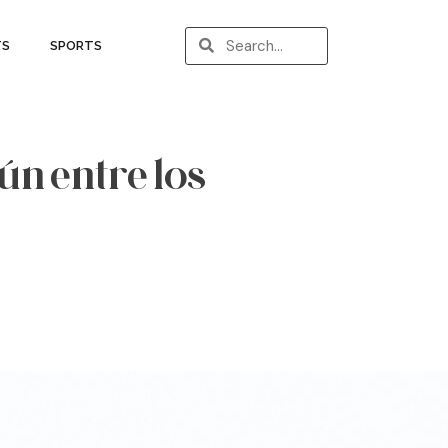
TS
SPORTS
ún entre los