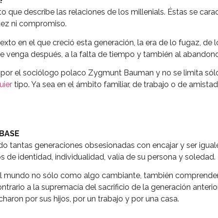
?
o que describe las relaciones de los millenials. Éstas se cara
lidez ni compromiso.
texto en el que creció esta generación, la era de lo fugaz, de
que venga después, a la falta de tiempo y también al abandono
por el sociólogo polaco Zygmunt Bauman y no se limita sólo
uier
tipo. Ya sea en el ámbito familiar, de trabajo o de amist
 BASE
tantas generaciones obsesionadas con encajar y ser iguales
s de identidad, individualidad, valía de su persona y soledad.
l mundo no sólo como algo cambiante, también comprendem
trario a la supremacía del sacrificio de la generación anterio
haron por sus hijos, por un trabajo y por una casa.