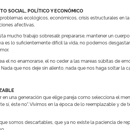
TO SOCIAL, POLÍTICO Y ECONÓMICO
roblemas ecológicos, económicos, crisis estructurales en la
ciones afectivas.
ta mucho trabajo sobresalir, prepararse, mantener un cuerpo s
ya es lo suficientemente difícil la vida, no podemos desgasta
amor.
ntea el no enamorarse, el no ceder a las mareas súbitas de 
 Nada que nos deje sin aliento, nada que nos haga soltar la c
ZABLE
 en una generación que elige pareja como selecciona el men
Éste sí, éste no”. Vivimos en la época de lo reemplazable y de 
que somos descartables, que ya no existe la paciencia de repar
vo.