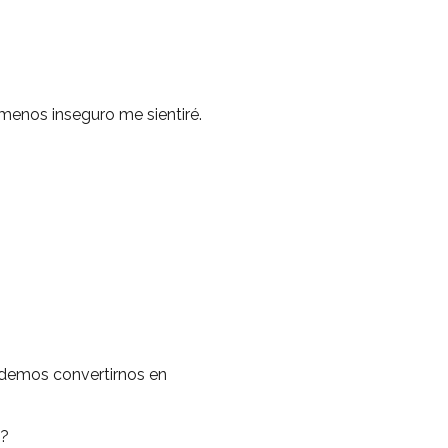
 menos inseguro me sientiré.
podemos convertirnos en
o?