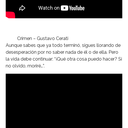
Crimen – Gustavo Cerati
Aunque sabes que ya todo terminó, sigues llorando de
desesperación por no saber nada de él o de ella. Pero
la vida debe continuar: “¡Qué otra cosa puedo hacer? Si
no olvido, moriré…”.