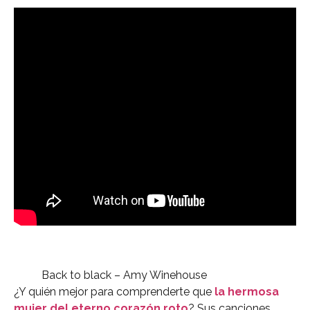
Back to black – Amy Winehouse
¿Y quién mejor para comprenderte que
la hermosa
mujer del eterno corazón roto
? Sus canciones