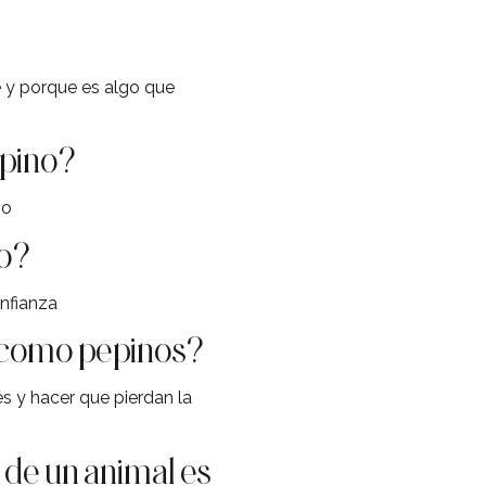
e y porque es algo que
epino?
no
do?
onfianza
s como pepinos?
 y hacer que pierdan la
 de un animal es