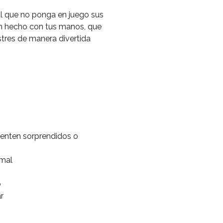
al que no ponga en juego sus
ón hecho con tus manos, que
stres de manera divertida
sienten sorprendidos o
imal
o
r