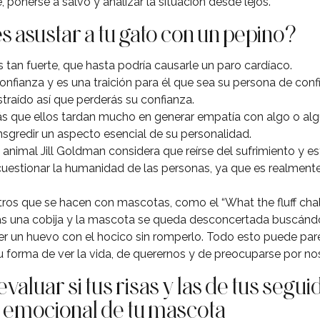
, ponerse a salvo y analizar la situación desde lejos.
 asustar a tu gato con un pepino?
 tan fuerte, que hasta podría causarle un paro cardíaco.
onfianza y es una traición para él que sea su persona de conf
straído así que perderás su confianza.
rás que ellos tardan mucho en generar empatía con algo o algu
nsgredir un aspecto esencial de su personalidad.
animal Jill Goldman considera que reírse del sufrimiento y es
uestionar la humanidad de las personas, ya que es realmente 
tros que se hacen con mascotas, como el “What the fluff chal
 una cobija y la mascota se queda desconcertada buscándolo
 un huevo con el hocico sin romperlo. Todo esto puede pare
forma de ver la vida, de querernos y de preocuparse por no
evaluar si tus risas y las de tus segu
d emocional de tu mascota