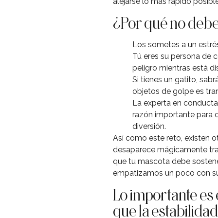
alejarse lo más rápido posible
¿Por qué no debes
Los sometes a un estrés
Tú eres su persona de c
peligro mientras está di
Si tienes un gatito, sab
objetos de golpe es tra
La experta en conducta 
razón importante para c
diversión.
Así como este reto, existen o
desaparece mágicamente tras
que tu mascota debe sostener
empatizamos un poco con su 
Lo importante es 
que la estabilida