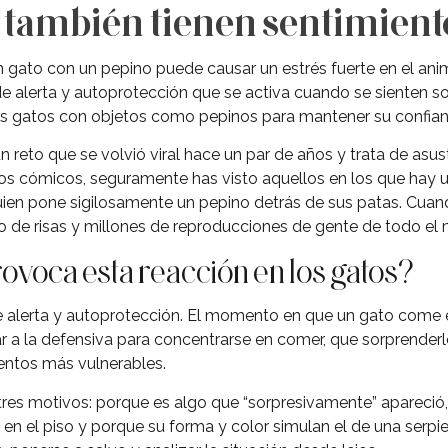
 también tienen sentimient
n gato con un pepino puede causar un estrés fuerte en el anim
 de alerta y autoprotección que se activa cuando se sienten
os gatos con objetos como pepinos para mantener su confianz
 reto que se volvió viral hace un par de años y trata de asus
eos cómicos, seguramente has visto aquellos en los que hay
ien pone sigilosamente un pepino detrás de sus patas. Cuando
vo de risas y millones de reproducciones de gente de todo el
ovoca esta reacción en los gatos?
de alerta y autoprotección. El momento en que un gato come 
tar a la defensiva para concentrarse en comer, que sorprender
ntos más vulnerables.
tres motivos: porque es algo que “sorpresivamente” apareció,
en el piso y porque su forma y color simulan el de una serpie