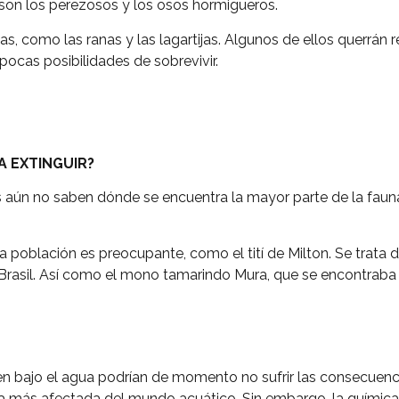
son los perezosos y los osos hormigueros.
s, como las ranas y las lagartijas. Algunos de ellos querrán r
 pocas posibilidades de sobrevivir.
A EXTINGUIR?
 aún no saben dónde se encuentra la mayor parte de la fauna
a población es preocupante, como el tití de Milton. Se trata
 Brasil. Así como el mono tamarindo Mura, que se encontraba a
n bajo el agua podrían de momento no sufrir las consecuencia
fauna más afectada del mundo acuático. Sin embargo, la quími