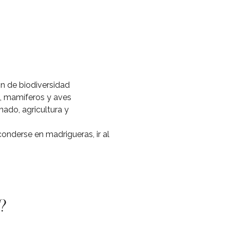
n de biodiversidad
s, mamíferos y aves
nado, agricultura y
nderse en madrigueras, ir al
s?