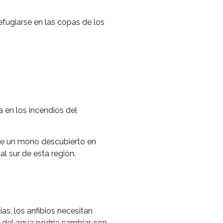
efugiarse en las copas de los
 en los incendios del
 de un mono descubierto en
l sur de esta región.
s, los anfibios necesitan
ca del agua podría cambiar con