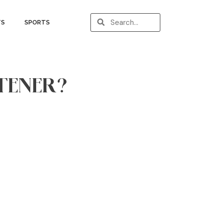
TS
SPORTS
TENER?