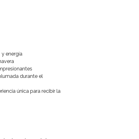
 y energía
imavera
impresionantes
plumada durante el
encia única para recibir la