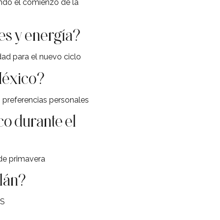
ando el comienzo de la
les y energía?
dad para el nuevo ciclo
 México?
s preferencias personales
co durante el
 de primavera
tlán?
IS