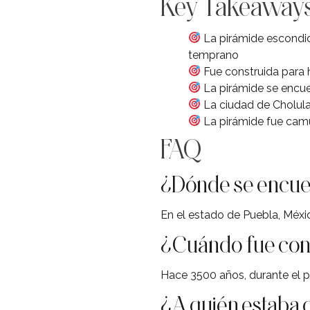
Key Takeaway
La pirámide escondid
temprano
Fue construida para h
La pirámide se encue
La ciudad de Cholula
La pirámide fue camu
FAQ
¿Dónde se encuen
En el estado de Puebla, Méxi
¿Cuándo fue cons
Hace 3500 años, durante el 
¿A quién estaba 