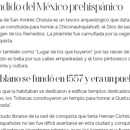
ndido del México prehispánico
 de San Andrés Cholula es un tesoro arqueológico que data 
 construida para honrar a Chiconauhquiáhuitl, el Dios de las
irgen de los Remedios. La pirámide fue camuflada por la vege
uista.
 también como “Lugar de los que huyeron”, por las raíces de
lo es bella por sus calles empedradas y el tono pintoresco q
ria y cultura.
blano se fundó en 1557 y era un pue
 que la habitaban se dedicaron a edificar templos dedicados a
o, los Toltecas construyeron un templo para honrar a Quetzal
ada”.
pudo librarse de la sed de conquista que tenía Hernán Cortés,
 españoles no les fue difícil asentarse en esta ciudad y conqui