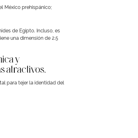
el México prehispánico;
ides de Egipto. Incluso, es
tiene una dimensión de 2.5
nica y
 atractivos.
l para tejer la identidad del