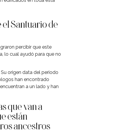
n edificados en toda esta
e el Santuario de
graron percibir que este
la, lo cual ayudó para que no
. Su origen data del periodo
eólogos han encontrado
 encuentran a un lado y han
as que van a
ue están
tros ancestros