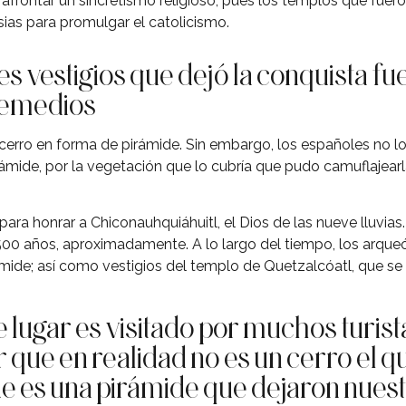
frontar un sincretismo religioso, pues los templos que fuero
ias para promulgar el catolicismo.
s vestigios que dejó la conquista fu
 Remedios
erro en forma de pirámide. Sin embargo, los españoles no lo
irámide, por la vegetación que lo cubría que pudo camuflajear
para honrar a Chiconauhquiáhuitl, el Dios de las nueve lluvias
500 años, aproximadamente. A lo largo del tiempo, los arqu
ámide; así como vestigios del templo de Quetzalcóatl, que se
 lugar es visitado por muchos turist
r que en realidad no es un cerro el q
ue es una pirámide que dejaron nues