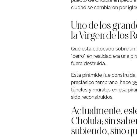
pueblo de Cholula empezó a a
ciudad se cambiaron por igles
Uno de los grande
la Virgen de los
Que está colocado sobre un c
“cerro” en realidad era una p
fuera destruida.
Esta pirámide fue construida 
preclásico temprano, hace 3
túneles y murales en esa pir
sido reconstruidos.
Actualmente, este
Cholula; sin sabe
subiendo, sino q