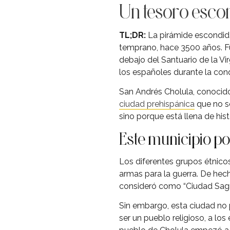
Un tesoro esco
TL;DR:
La pirámide escondida
temprano, hace 3500 años. Fue
debajo del Santuario de la V
los españoles durante la conq
San Andrés Cholula, conocido
ciudad prehispánica
que no só
sino porque está llena de histo
Este municipio po
Los diferentes grupos étnicos
armas para la guerra. De hech
consideró como “Ciudad Sagr
Sin embargo, esta ciudad no 
ser un pueblo religioso, a los