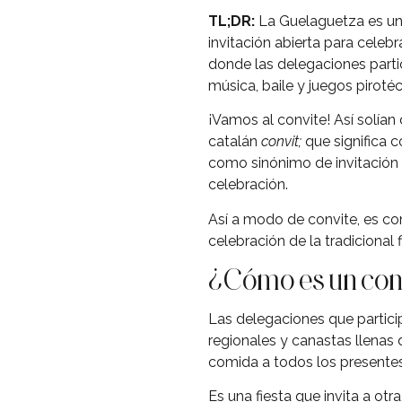
TL;DR:
La Guelaguetza es una
invitación abierta para celeb
donde las delegaciones partic
música, baile y juegos pirotéc
¡Vamos al convite! Así solían 
catalán
convit;
que significa c
como sinónimo de invitación po
celebración.
Así a modo de convite, es com
celebración de la tradicional 
¿Cómo es un con
Las delegaciones que particip
regionales y canastas llenas 
comida a todos los presentes
Es una fiesta que invita a otr