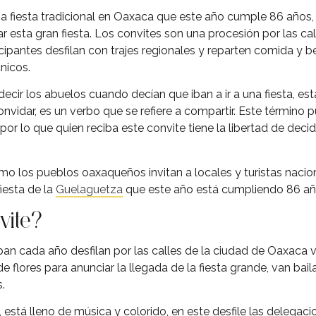
 fiesta tradicional en Oaxaca que este año cumple 86 años, 
rar esta gran fiesta. Los convites son una procesión por las ca
ipantes desfilan con trajes regionales y reparten comida y b
nicos.
decir los abuelos cuando decían que iban a ir a una fiesta, es
onvidar, es un verbo que se refiere a compartir. Este término 
r lo que quien reciba este convite tiene la libertad de decidir 
o los pueblos oaxaqueños invitan a locales y turistas nacion
fiesta de la
Guelaguetza
que este año está cumpliendo 86 añ
vite?
an cada año desfilan por las calles de la ciudad de Oaxaca v
de flores para anunciar la llegada de la fiesta grande, van bai
.
a, está lleno de música y colorido, en este desfile las delegaci