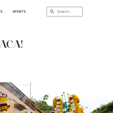
TS
SPORTS
XACA!