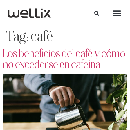
Tag:
café
Los beneficios del café y cómo
no excederse en cafeína