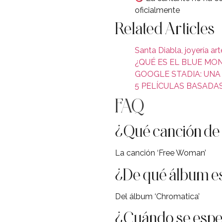
oficialmente
Related Articles
Santa Diabla, joyería a
¿QUÉ ES EL BLUE MO
GOOGLE STADIA: UNA
5 PELÍCULAS BASADA
FAQ
¿Qué canción de L
La canción ‘Free Woman’
¿De qué álbum es
Del álbum ‘Chromatica’
¿Cuándo se esper