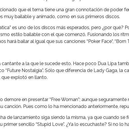
ionado que el tema tiene una gran connotación de poder fe
s muy bailable y animado, como en sus primeros discos.
tica” es uno de los discos más esperados, pero ¿por qué? P
smo estilo bailable con el que comenzó. Fusionando los rit
os hará bailar al igual que sus canciones “Poker Face”, “Bor
 cantante a la que le sucede esto. Hace poco Dua Lipa tambié
 “Future Nostalgia”. Sólo que diferencia de Lady Gaga, la ca
 que explotó en llanto.
o demore en presentar “Free Woman”; aunque seguramente n
su canción. Pues como lo ha mencionado anteriormente, repud
cha de lanzamiento siga siendo la misma, ya que cuando se fi
 primer sencillo “Stupid Love”. ¿Ya lo escuchaste? Si no lo h