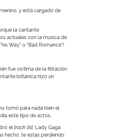
menino, y está cargado de
orque la cantante
mos actuales con la música de
n This Way” o “Bad Romance”!
n fue víctima de la filtración
ntante británica hizo un
o tomó para nada bien el
ia este tipo de actos.
ltró el
track list,
Lady Gaga
as hecho, te estás perdiendo