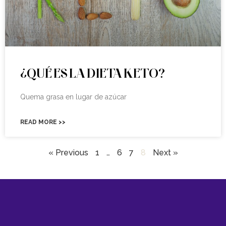
¿QUÉ ES LA DIETA KETO?
Quema grasa en lugar de azúcar
READ MORE >>
« Previous
1
…
6
7
8
Next »