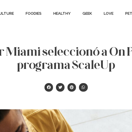
ULTURE
FOODIES
HEALTHY
GEEK
LOVE
PE
 Miami seleccionó a On P
programa ScaleUp