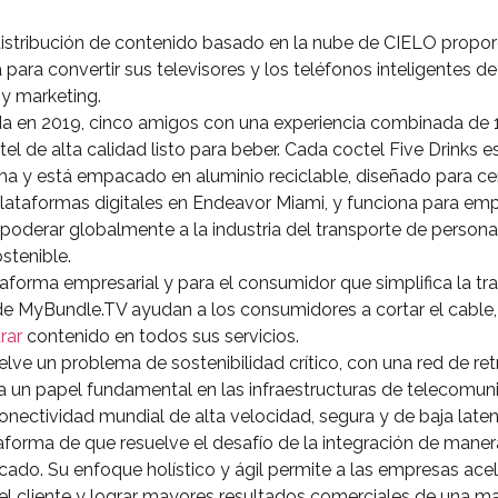
istribución de contenido basado en la nube de CIELO propor
para convertir sus televisores y los teléfonos inteligentes de
y marketing.
 en 2019, cinco amigos con una experiencia combinada de 10
el de alta calidad listo para beber. Cada coctel Five Drinks 
ma y está empacado en aluminio reciclable, diseñado para ce
plataformas digitales en Endeavor Miami, y funciona para em
oderar globalmente a la industria del transporte de personas
stenible.
aforma empresarial y para el consumidor que simplifica la tr
de MyBundle.TV ayudan a los consumidores a cortar el cable,
rar
contenido en todos sus servicios.
lve un problema de sostenibilidad crítico, con una red de re
un papel fundamental en las infraestructuras de telecomunic
nectividad mundial de alta velocidad, segura y de baja laten
forma de que resuelve el desafío de la integración de maner
cado. Su enfoque holístico y ágil permite a las empresas acel
del cliente y lograr mayores resultados comerciales de una ma