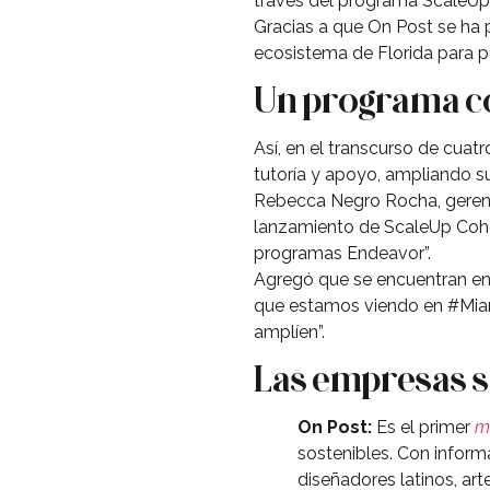
través del programa ScaleUp
Gracias a que On Post se ha
ecosistema de Florida para p
Un programa co
Así, en el transcurso de cua
tutoría y apoyo, ampliando s
Rebecca Negro Rocha, gerent
lanzamiento de ScaleUp Cohor
programas Endeavor”.
Agregó que se encuentran en
que estamos viendo en #Miam
amplíen”.
Las empresas s
On Post:
Es el primer
m
sostenibles. Con inform
diseñadores latinos, ar