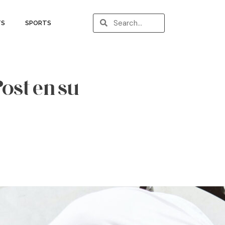
TS
SPORTS
ost en su