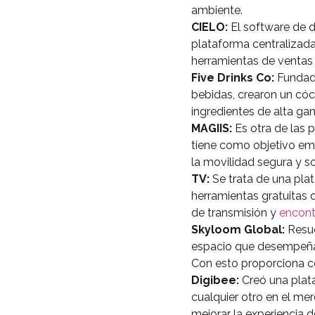
ambiente.
CIELO:
El software de d
plataforma centralizada 
herramientas de ventas 
Five Drinks Co:
Fundada
bebidas, crearon un cóct
ingredientes de alta ga
MAGIIS:
Es otra de las 
tiene como objetivo emp
la movilidad segura y so
TV:
Se trata de una plat
herramientas gratuitas 
de transmisión y
encont
Skyloom Global:
Resue
espacio que desempeña 
Con esto proporciona co
Digibee:
Creó una plata
cualquier otro en el mer
mejorar la experiencia 