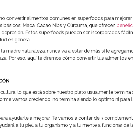
mo convertir alimentos comunes en superfoods para mejorar la
s básicos: Maca, Cacao Nibs y Cúrcuma, que ofrecen
benefic
la depresión. Estos superfoods pueden ser incorporados fácilm
lud en general.
la madre naturaleza, nunca va a estar de más si le agregamo
leza. Por eso, aquí te diremos cómo convertir tus alimentos e
ICÓN
y cultura, lo que está sobre nuestro plato usualmente termina
rme vamos creciendo, no termina siendo lo óptimo ni para la s
ara ayudarte a mejorar. Te vamos a contar de 3 complemento
yudará a tu piel, a tu organismo y a tu mente a funcionar de