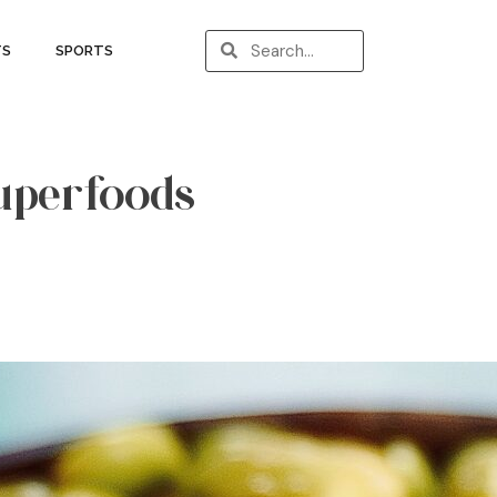
TS
SPORTS
superfoods