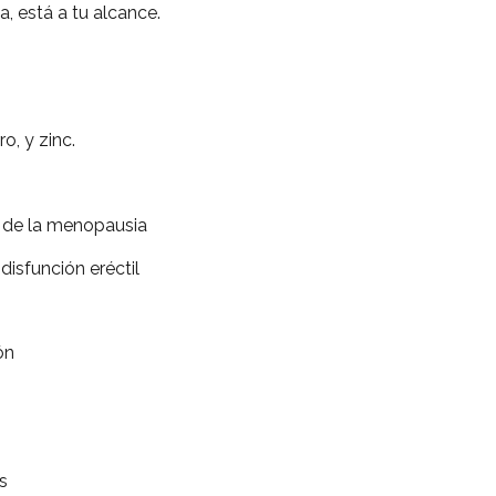
a, está a tu alcance.
rro, y zinc.
e la menopausia
función eréctil
ón
s