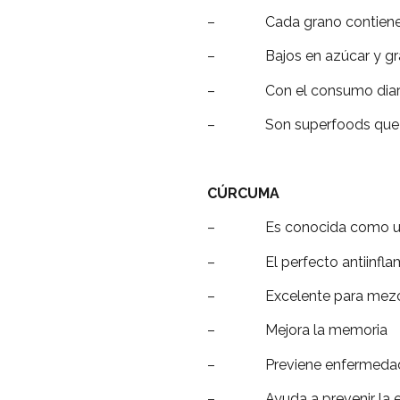
– Cada grano contiene una 
– Bajos en azúcar y gr
– Con el consumo diario ay
– Son superfoods que ayud
CÚRCUMA
– Es conocida como una 
– El perfecto antiinflam
– Excelente para mezclarlo
– Mejora la memoria
– Previene enfermedade
– Ayuda a prevenir la en