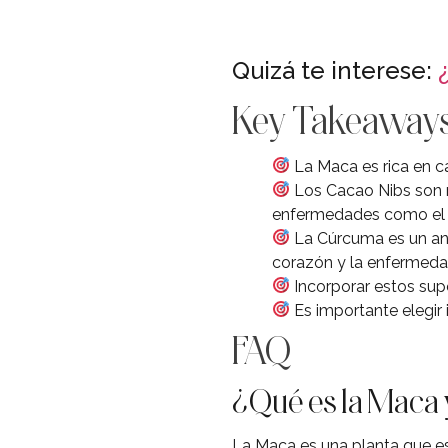
Quizá te interese:
Key Takeaway
La Maca es rica en cal
Los Cacao Nibs son r
enfermedades como el c
La Cúrcuma es un ant
corazón y la enfermeda
Incorporar estos supe
Es importante elegir
FAQ
¿Qué es la Maca 
La Maca es una planta que es r