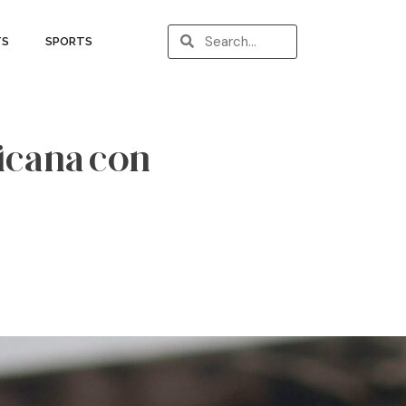
TS
SPORTS
icana con