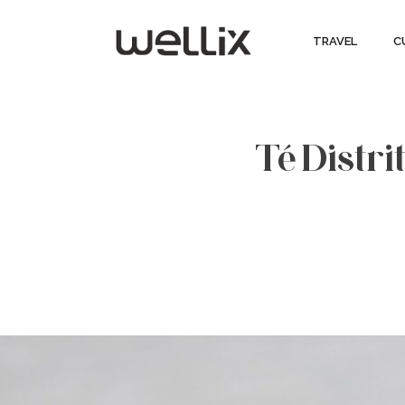
TRAVEL
C
Té Distr