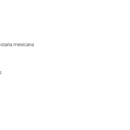
bolaria mexicana
s