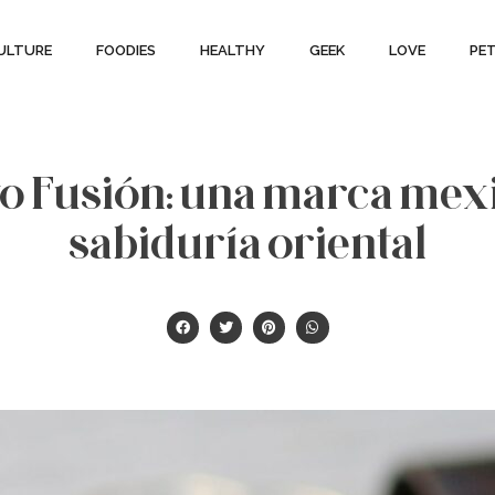
ULTURE
FOODIES
HEALTHY
GEEK
LOVE
PE
ito Fusión: una marca mex
sabiduría oriental