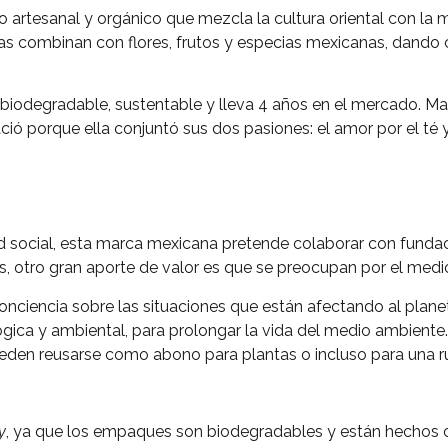
o artesanal y orgánico que mezcla la cultura oriental con la 
las combinan con flores, frutos y especias mexicanas, dand
iodegradable, sustentable y lleva 4 años en el mercado. Ma
nació porque ella conjuntó sus dos pasiones: el amor por el té 
ad social, esta marca mexicana pretende colaborar con fundac
s, otro gran aporte de valor es que se preocupan por el medi
nciencia sobre las situaciones que están afectando al plan
gica y ambiental, para prolongar la vida del medio ambiente. P
eden reusarse como abono para plantas o incluso para una r
y
, ya que los empaques son biodegradables y están hechos c